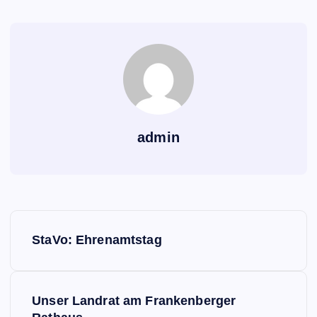
admin
B
StaVo: Ehrenamtstag
e
i
Unser Landrat am Frankenberger