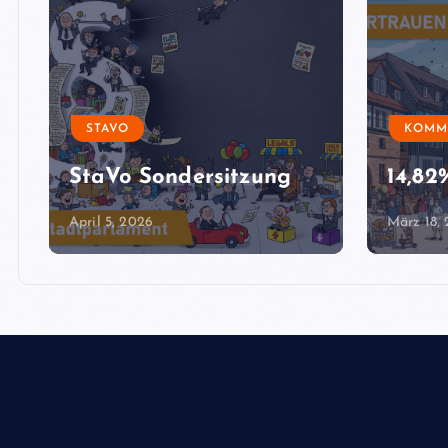
STAVO
KOMM
StaVo Sondersitzung
14,8
April 5, 2026
März 18,