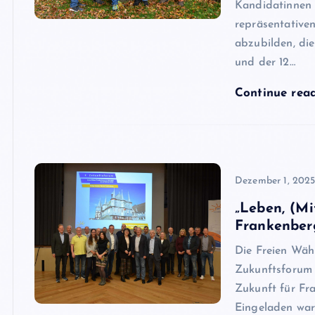
Kandidatinnen a
repräsentative
abzubilden, di
und der 12…
Continue rea
Dezember 1, 202
„Leben, (Mi
Frankenber
Die Freien Wäh
Zukunftsforum 
Zukunft für Fr
Eingeladen war