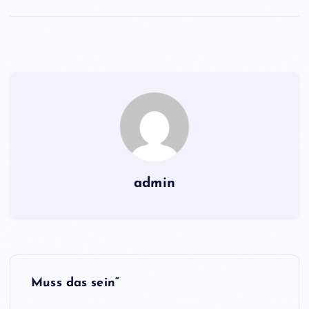
admin
B
Muss das sein“
e