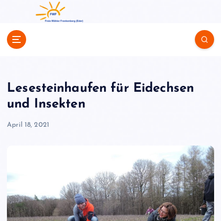
Z
u
m
I
n
h
a
l
Lesesteinhaufen für Eidechsen
t
und Insekten
s
p
April 18, 2021
r
i
n
g
e
n