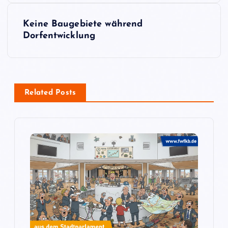
i
Keine Baugebiete während
Dorfentwicklung
t
r
a
Related Posts
g
s
n
a
v